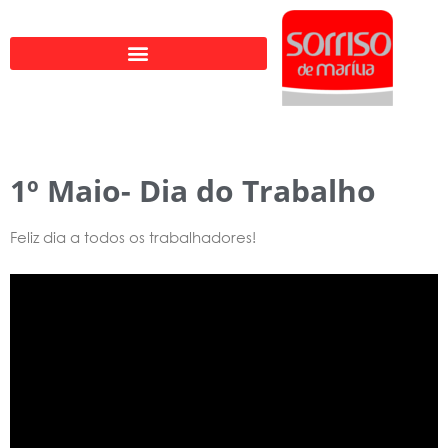
Ir
para
o
conteúdo
1º Maio- Dia do Trabalho
Feliz dia a todos os trabalhadores!