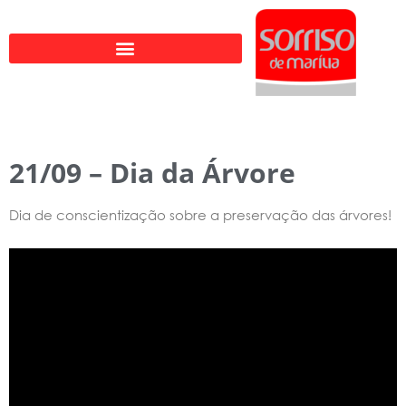
Ir
para
o
conteúdo
21/09 – Dia da Árvore
Dia de conscientização sobre a preservação das árvores!