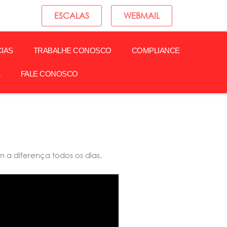
ESCALAS
WEBMAIL
CIAS
TRABALHE CONOSCO
COMPLIANCE
L
FALE CONOSCO
 a diferença todos os dias.