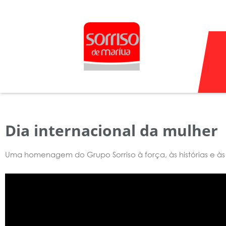
Ir
para
o
conteúdo
Dia internacional da mulher
Uma homenagem do Grupo Sorriso à força, às histórias e às