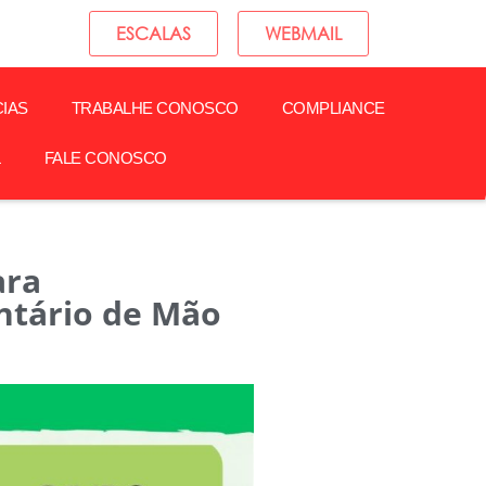
ESCALAS
WEBMAIL
CIAS
TRABALHE CONOSCO
COMPLIANCE
L
FALE CONOSCO
ara
ntário de Mão